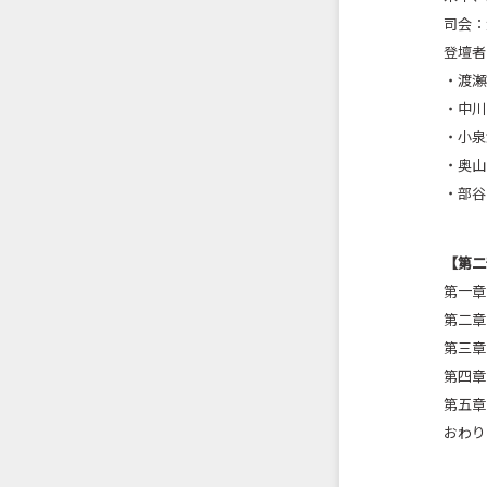
司会：
登壇者
・渡瀬
・中川
・小泉
・奥山
・部谷
【第二
第一章
第二章
第三章
第四章
第五章
おわり