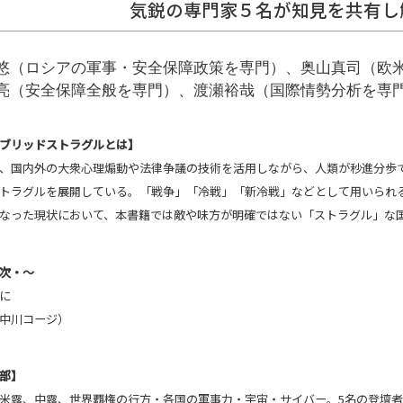
気鋭の専門家５名が知見を共有し
悠（ロシアの軍事・安全保障政策を専門）、奥山真司（欧
亮（安全保障全般を専門）、渡瀬裕哉（国際情勢分析を専
ブリッドストラグルとは】
、国内外の大衆心理煽動や法律争議の技術を活用しながら、人類が秒進分歩
トラグルを展開している。「戦争」「冷戦」「新冷戦」などとして用いられ
なった現状において、本書籍では敵や味方が明確ではない「ストラグル」な
次・〜
に
中川コージ）
部】
米露、中露、世界覇権の行方・各国の軍事力・宇宙・サイバー。5名の登壇