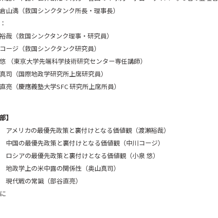
倉山満（救国シンクタンク所長・理事長）
：
裕哉（救国シンクタンク理事・研究員）
コージ（救国シンクタンク研究員）
悠 （東京大学先端科学技術研究センター専任講師）
真司（国際地政学研究所上席研究員）
直亮（慶應義塾大学SFC 研究所上席所員）
部】
 アメリカの最優先政策と裏付けとなる価値観（渡瀬裕哉）
 中国の最優先政策と裏付けとなる価値観（中川コージ）
 ロシアの最優先政策と裏付けとなる価値観（小泉 悠）
 地政学上の米中露の関係性（奥山真司）
 現代戦の常識（部谷直亮）
に