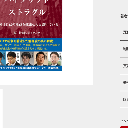
著者
定
判
頁
発
IS
イン