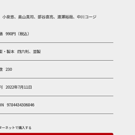
小泉悠、奥山真司、部谷直亮、渡瀬裕哉、中川コージ
価
990円（税込）
型・製本
四六判、並製
数
230
刊
2022年7月11日
BN
9784434306846
ターネットで購入する