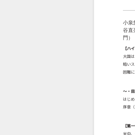
小泉
谷直
門）
【ハイ
大国は
暗いス
困難に
〜・目
はじめ
序章（
【第一
米中、