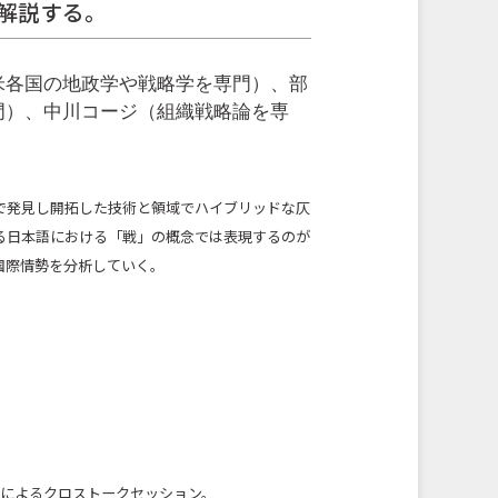
解説する。
米各国の地政学や戦略学を専門）、部
門）、中川コージ（組織戦略論を専
で発見し開拓した技術と領域でハイブリッドな仄
る日本語における「戦」の概念では表現するのが
国際情勢を分析していく。
者によるクロストークセッション。